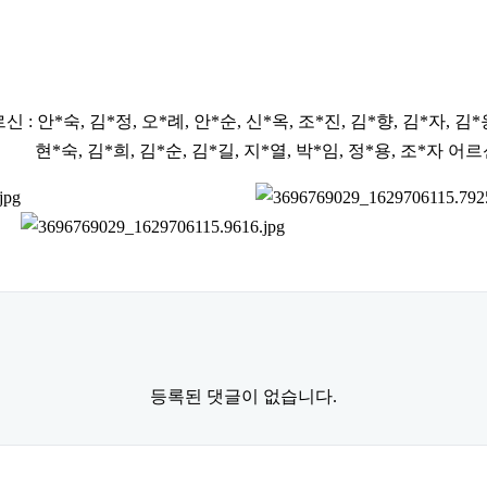
르신
:
안
*
숙
,
김
*
정
,
오
*
례
,
안
*
순
,
신
*
옥
,
조
*
진
,
김
*
향
,
김
*
자
,
김
*
현
*
숙
,
김
*
희
,
김
*
순
,
김
*
길
,
지
*
열
,
박
*
임
,
정
*
용
,
조
*
자 어르
등록된 댓글이 없습니다.