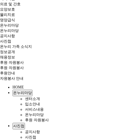
의료 및 간호
요양보호
물리치료
영양급식
온누리마당
온누리마당
공지사항
사진첩
온누리 가족 소식지
정보공개
채용정보
후원·자원봉사
후원·자원봉사
후원안내
자원봉사 안내
HOME
온누리마당
센터소개
입소안내
서비스내용
온누리마당
후원·자원봉사
사진첩
공지사항
사진첩