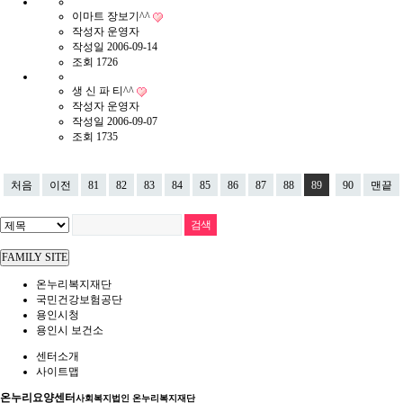
이마트 장보기^^
작성자
운영자
작성일
2006-09-14
조회
1726
생 신 파 티^^
작성자
운영자
작성일
2006-09-07
조회
1735
처음
이전
81
82
83
84
85
86
87
88
89
90
맨끝
FAMILY SITE
온누리복지재단
국민건강보험공단
용인시청
용인시 보건소
센터소개
사이트맵
온누리요양센터
사회복지법인 온누리복지재단